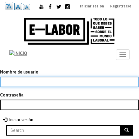
Pasar
Iniciar sesión
Registrarse
al
contenido
principal
Toggle
navigati
Nombre de usuario
Contraseña
Iniciar sesión
Search
Búsqueda
Search